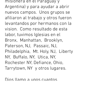
misionera en el Paraguay y
Argentina) y para ayudar a abrir
nuevos campos. Unos grupos se
afiliaron al trabajo y otros fueron
levantandos por hermanos con la
vision. Como resultado de esta
labor, tuvimos Iglesias en el
Bronx, Manhattan, Brooklyn,
Paterson, NJ, Passaic, NJ,
Philadelphia, Mt. Holy, NJ, Liberty
NY, Buffalo, NY, Utica, NY,
Rochester NY, Defiance, Ohio,
Tarrytown, NY y otros lugares.
Dios llamo a unos cuantos
obreros. Algunos salieron al
combate pero otros se
acobardaron. Pero aquellos que
salieron, ganaron buenos frutos.
Surgieron nuevos valores y